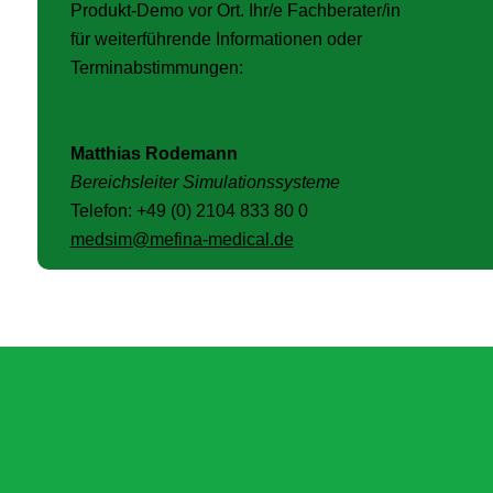
Produkt-Demo vor Ort. Ihr/e Fachberater/in
für weiterführende Informationen oder
Terminabstimmungen:
Matthias Rodemann
Bereichsleiter Simulationssysteme
Telefon: +49 (0) 2104 833 80 0
medsim@mefina-medical.de