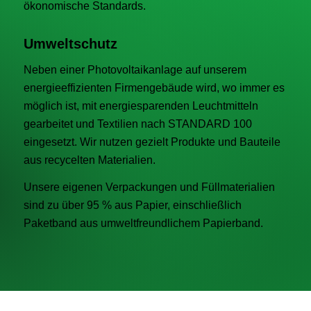
ökonomische Standards.
Umweltschutz
Neben einer Photovoltaikanlage auf unserem
energieeffizienten Firmengebäude wird, wo immer es
möglich ist, mit energiesparenden Leuchtmitteln
gearbeitet und Textilien nach STANDARD 100
eingesetzt. Wir nutzen gezielt Produkte und Bauteile
aus recycelten Materialien.
Unsere eigenen Verpackungen und Füllmaterialien
sind zu über 95 % aus Papier, einschließlich
Paketband aus umweltfreundlichem Papierband.