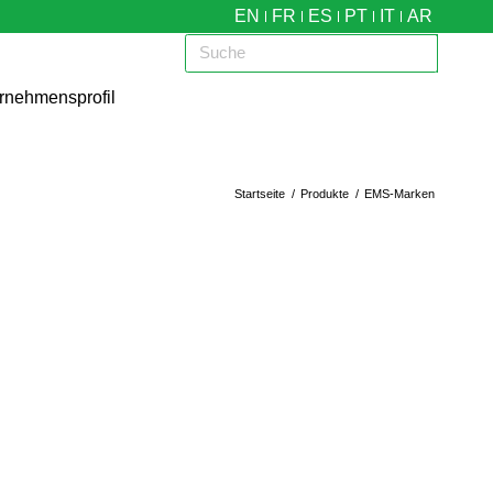
EN
FR
ES
PT
IT
AR
rnehmensprofil
Startseite
/
Produkte
/
EMS-Marken