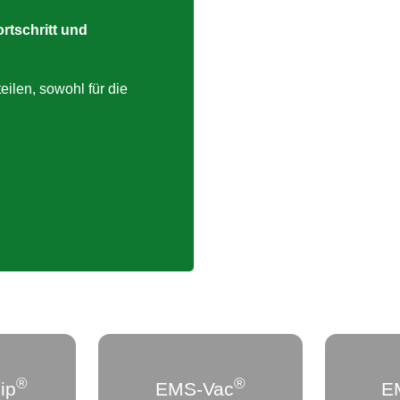
rtschritt und
ilen, sowohl für die
®
®
ip
EMS-Vac
E