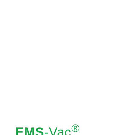
®
EMS
-Vac