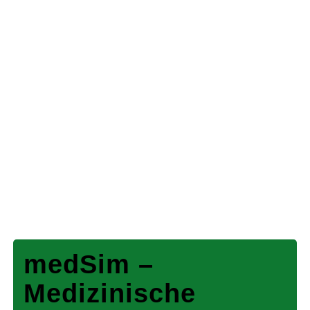
medSim
–
Medizinische