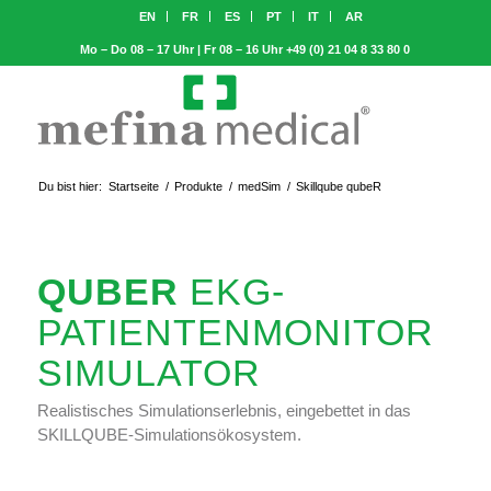
EN
FR
ES
PT
IT
AR
Mo – Do 08 – 17 Uhr | Fr 08 – 16 Uhr
+49 (0) 21 04 8 33 80 0
Du bist hier:
Startseite
/
Produkte
/
medSim
/
Skillqube qubeR
QUBER
EKG-
PATIENTENMONITOR
SIMULATOR
Realistisches Simulationserlebnis, eingebettet in das
SKILLQUBE-Simulationsökosystem.