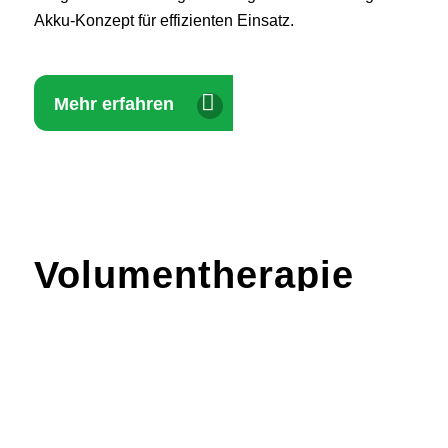
Akku‑Konzept für effizienten Einsatz.
Mehr erfahren
Volumentherapie
Präzision für höchste Ansprüche
Wir setzen auf bewährte Qualität und technologische
Innovation – mit den Spritzenpumpen des Herstellers
B. Braun
. Diese Geräte stehen für höchste Präzision,