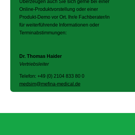
Überzeugen auch Sie sich gerne bei einer
Online-Produktvorstellung oder einer
Produkt-Demo vor Ort. Ihr/e Fachberater/in
für weiterführende Informationen oder
Terminabstimmungen:
Dr. Thomas Haider
Vertriebsleiter
Telefon: +49 (0) 2104 833 80 0
medsim@mefina-medical.de