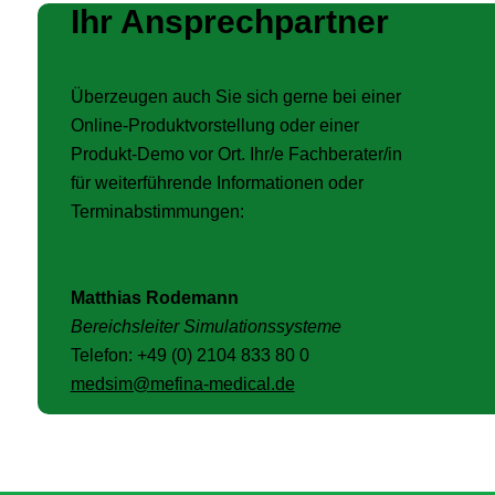
Ihr Ansprechpartner
Überzeugen auch Sie sich gerne bei einer
Online-Produktvorstellung oder einer
Produkt-Demo vor Ort. Ihr/e Fachberater/in
für weiterführende Informationen oder
Terminabstimmungen:
Matthias Rodemann
Bereichsleiter Simulationssysteme
Telefon: +49 (0) 2104 833 80 0
medsim@mefina-medical.de