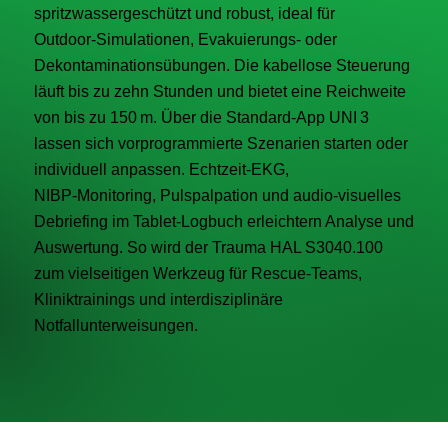
spritzwassergeschützt und robust, ideal für
Outdoor‑Simulationen, Evakuierungs- oder
Dekontaminationsübungen. Die kabellose Steuerung
läuft bis zu zehn Stunden und bietet eine Reichweite
von bis zu 150 m. Über die Standard‑App UNI 3
lassen sich vorprogrammierte Szenarien starten oder
individuell anpassen. Echtzeit‑EKG,
NIBP‑Monitoring, Pulspalpation und audio-visuelles
Debriefing im Tablet‑Logbuch erleichtern Analyse und
Auswertung. So wird der Trauma HAL S3040.100
zum vielseitigen Werkzeug für Rescue‑Teams,
Kliniktrainings und interdisziplinäre
Notfallunterweisungen.