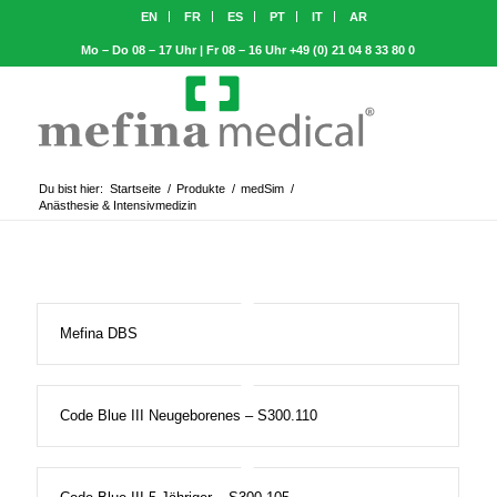
EN
FR
ES
PT
IT
AR
Mo – Do 08 – 17 Uhr | Fr 08 – 16 Uhr
+49 (0) 21 04 8 33 80 0
Du bist hier:
Startseite
/
Produkte
/
medSim
/
Anästhesie & Intensivmedizin
Mefina DBS
Code Blue III Neugeborenes – S300.110