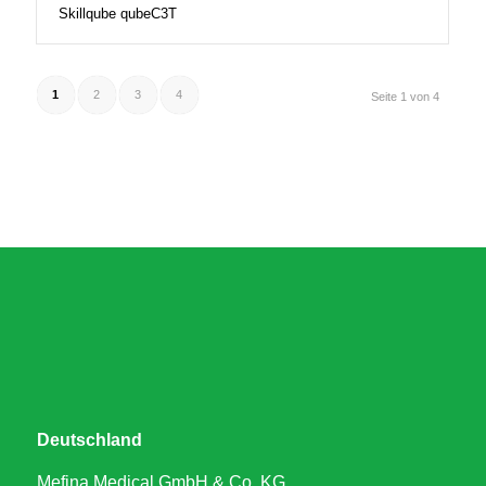
Skillqube qubeC3T
1
2
3
4
Seite 1 von 4
Deutschland
Mefina Medical GmbH & Co. KG