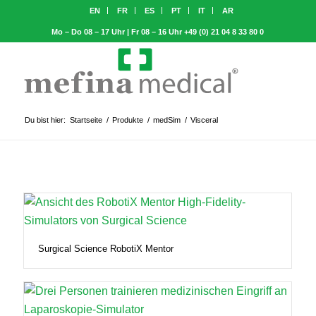
EN
FR
ES
PT
IT
AR
Mo – Do 08 – 17 Uhr | Fr 08 – 16 Uhr
+49 (0) 21 04 8 33 80 0
Du bist hier:
Startseite
/
Produkte
/
medSim
/
Visceral
Surgical Science RobotiX Mentor